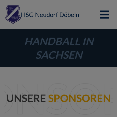
HSG Neudorf Döbeln
HANDBALL IN
SACHSEN
ONSO
UNSERE
SPONSOREN