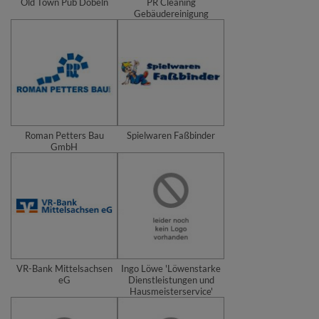
Old Town Pub Döbeln
PR Cleaning
Gebäudereinigung
Roman Petters Bau
Spielwaren Faßbinder
GmbH
VR-Bank Mittelsachsen
Ingo Löwe 'Löwenstarke
eG
Dienstleistungen und
Hausmeisterservice'