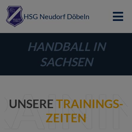
HSG Neudorf Döbeln
HANDBALL IN
SACHSEN
RAINI
UNSERE
TRAININGS­
ZEITEN